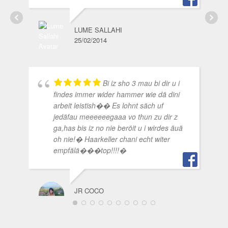
AID
27/
LUME SALLAHI
25/02/2014
Bi iz sho 3 mau bi dir u i
findes immer wider hammer wie dä dini
arbeit leistish�� Es lohnt säch uf
jedäfau meeeeeegaaa vo thun zu dir z
ga,has bis iz no nie beröit u i wirdes äuä
oh nie!� Haarkeller chani echt witer
CLA
empfälä���top!!!!�
21/
JR COCO
09/05/2017